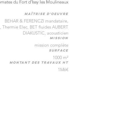
ates du Fort d'Issy les Moulineaux
ates du Fort d'Issy les Moulineaux
maîtrise d'oeuvre
BEHAR & FERENCZI mandataire,
, Thermie Elec, BET fluides AUBERT
DIAKUSTIC, acousticien
mission
mission complète
surface
1000 m²
montant des travaux HT
1M6€