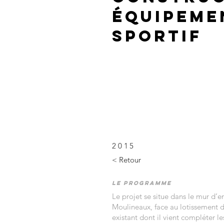
équipeme
sportif
2015
< Retour
Le programme
Le projet se situe dans le mur d’en
Moulineaux, face au lotissement d
existant dont il vient compléter l