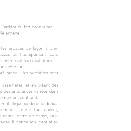
l’arrière du fort pour relier
lle annexe.
 les espaces de façon à bien
ccès de l’équipement (côté
es entrées et les circulations.
aux côté fort
té stade : les vestiaires sont
s casemates, et en créant des
é des ambiances variées dans
trêmement contraint.
n métallique se déroule depuis
semates. Tour à tour auvent,
ourante, barre de danse, puis
çades, il donne son identité au