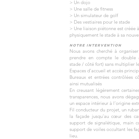
> Un dojo
> Une salle de fitness
> Un simulateur de golf
> Des vestiaires pour le stade
> Une liaison piétonne est créée à 
physiquement le stade à sa nouve
Notre intervention
Nous avons cherché à organiser
prendre en compte le double a
stade / côté fort) sans multiplier l
Espaces d’accueil et accès princip
Bureaux et entrées contrôlées cô
ainsi mutualisés
En creusant légèrement certaine
transparences, nous avons dégag
un espace intérieur à l’origine ex
Fil conducteur du projet, un ruba
la façade jusqu’au cœur des ca
support de signalétique, main c
support de voiles occultant les fa
lieu.