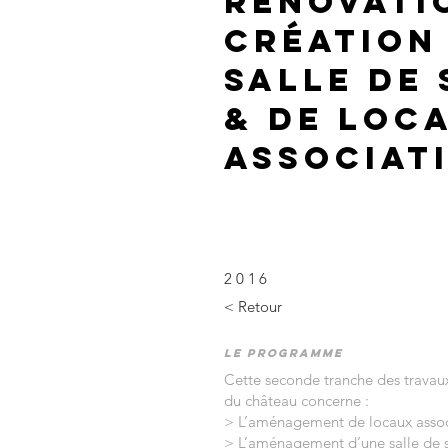
Rénovati
création
salle de
& de loc
associat
2016
< Retour
Le programme
Cette seconde tranche des travaux
du château concerne :
> L’aménagement de locaux associa
> L’aménagement d’une salle de 