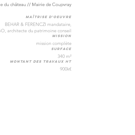
e du château // Mairie de Coupvray
e du château // Mairie de Coupvray
maîtrise d'oeuvre
BEHAR & FERENCZI mandataire,
architecte du patrimoine conseil
mission
mission complète
surface
340 m²
montant des travaux HT
900k€